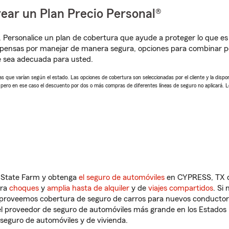
ear un Plan Precio Personal®
. Personalice un plan de cobertura que ayude a proteger lo que es 
mpensas por manejar de manera segura, opciones para combinar p
e sea adecuada para usted.
 que varían según el estado. Las opciones de cobertura son seleccionadas por el cliente y la disponib
, pero en ese caso el descuento por dos o más compras de diferentes líneas de seguro no aplicará. 
n State Farm y obtenga
el seguro de automóviles
en CYPRESS, TX qu
tra
choques
y
amplia hasta de alquiler
y de
viajes compartidos
. Si
s proveemos cobertura de seguro de carros para nuevos conductores
l proveedor de seguro de automóviles más grande en los Estados
seguro de automóviles y de vivienda.