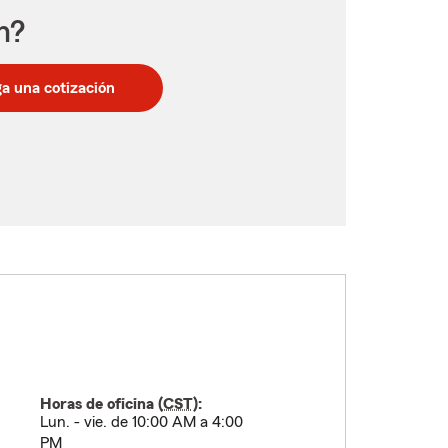
n?
a una cotización
Horas de oficina (
CST
):
Lun. - vie. de 10:00 AM a 4:00
PM