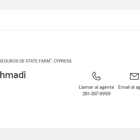
Pasar
al
contenido
principal
®
SEGUROS DE STATE FARM
,
CYPRESS
,
Ahmadi
Llamar al agente
Email al a
281-357-9999