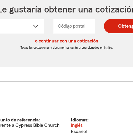
Le gustaría obtener una cotizació
cione
Código postal
Ingresa
Ingresa
Obteng
_____
un
un
re
código
código
cto
o continuar con una cotización
postal
postal
de
de
Todas las cotizaciones y documentos serán proporcionados en inglés.
egable
5
5
dígitos
dígitos
unto de referencia:
Idiomas:
rente a Cypress Bible Church
Inglés
Español