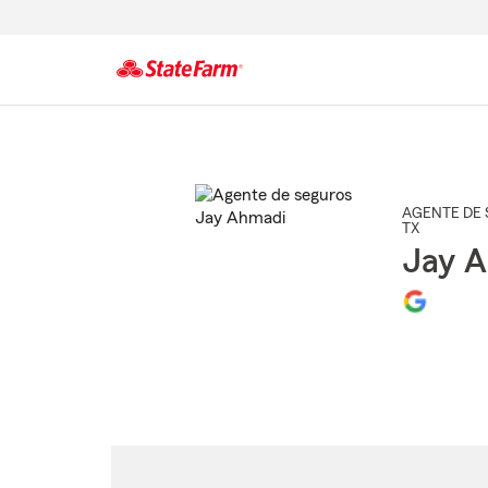
Comienzo
del
contenido
principal
AGENTE DE 
TX
Jay 