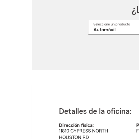
¿
Seleccione un producto
Selec
un
nomb
de
produ
del
menú
despl
Detalles de la oficina:
Dirección física:
P
11810 CYPRESS NORTH
F
HOUSTON RD